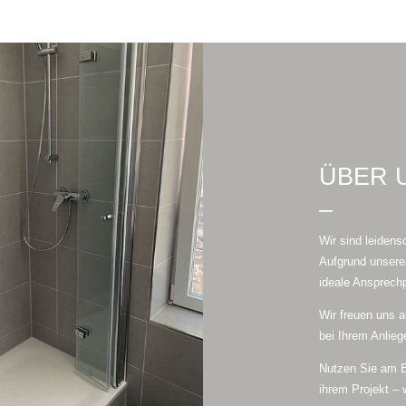
ÜBER 
–
Wir sind leidens
Aufgrund unserer
ideale Ansprech
Wir freuen uns a
bei Ihrem Anlieg
Nutzen Sie am B
ihrem Projekt – 